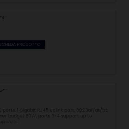
SCHEDA PRODOTTO
ports, 1 Gigabit RJ45 uplink port, 802.3af/at/bt,
wer budget 60W, ports 3-4 support up to
pports...