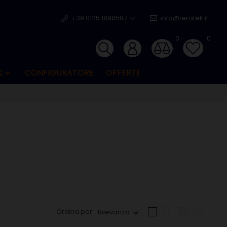
+39 0125 1898597
info@teratek.it
0
0
CONFIGURATORE
OFFERTE
S

Ordina per:
Rilevanza