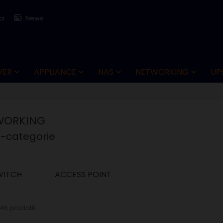
ci
News
VER
APPLIANCE
NAS
NETWORKING
UP




WORKING
o-categorie
WITCH
ACCESS POINT
46 prodotti.