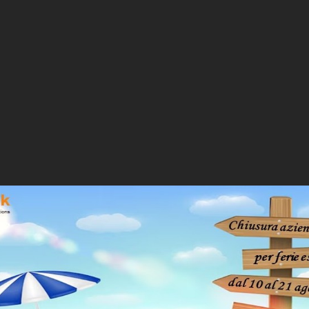
DS-3E0524-E
24 Gigabit RJ45 ports, 19-inch 