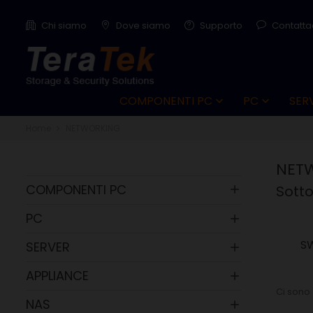
Chi siamo
Dove siamo
Supporto
Contatta
COMPONENTI PC
PC
SER


Home
NETWORKING
NET
COMPONENTI PC
Sott

PC

S
SERVER

APPLIANCE

Ci sono 
NAS
