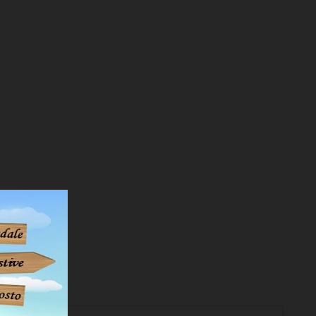
SCHEDA PRODOTTO
Rack-mountable Steel Case Unmanaged Switch
SCHEDA PRODOTTO