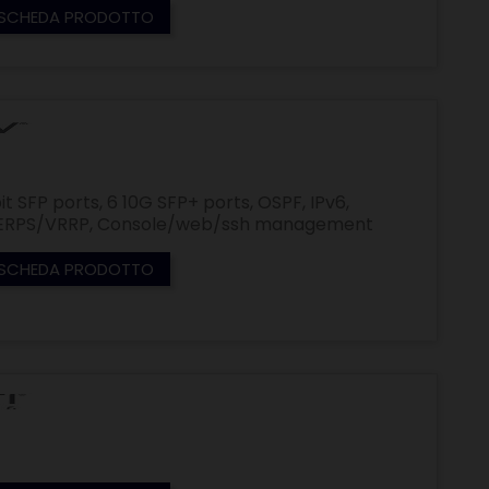
SCHEDA PRODOTTO
it SFP ports, 6 10G SFP+ ports, OSPF, IPv6,
P/ERPS/VRRP, Console/web/ssh management
SCHEDA PRODOTTO