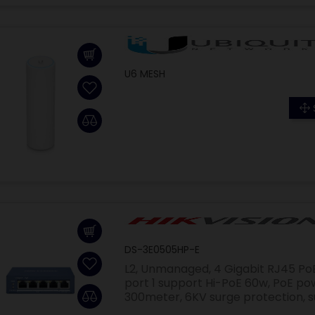
U6 MESH
DS-3E0505HP-E
L2, Unmanaged, 4 Gigabit RJ45 PoE 
port 1 support Hi-PoE 60w, PoE po
300meter, 6KV surge protection, su