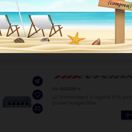
U6 ENTERPRISE
DS-3E0505P-E
L2, Unmanaged, 4 Gigabit POE ports
power budget 60w