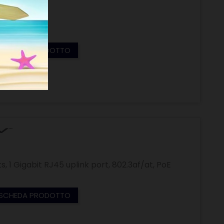
SCHEDA PRODOTTO
, 1 Gigabit RJ45 uplink port, 802.3af/at, PoE
SCHEDA PRODOTTO