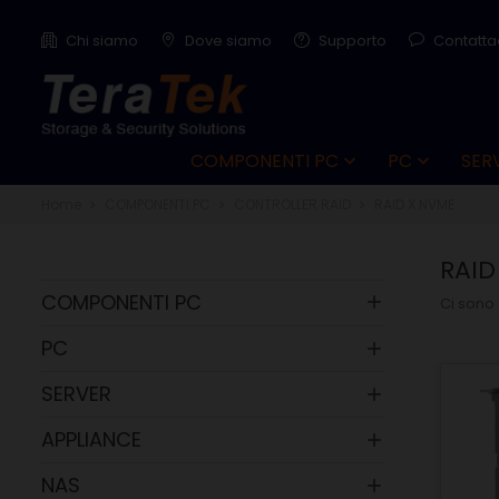
Chi siamo
Dove siamo
Supporto
Contatta
COMPONENTI PC
PC
SER


Home
COMPONENTI PC
CONTROLLER RAID
RAID X NVME
RAID
COMPONENTI PC

Ci sono 
PC

SERVER

APPLIANCE

NAS
