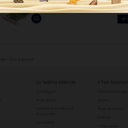
Broadcom MegaRAID 9560-16i RAID 
ati 1-3 su 3 articoli
La Nostra Azienda
Il Tuo Accoun
Consegna
Informazioni per
i
Note legali
Ordini
Termini e condizioni
Note di credito
d'acquisto
Indirizzi
Chi siamo
I miei avvisi