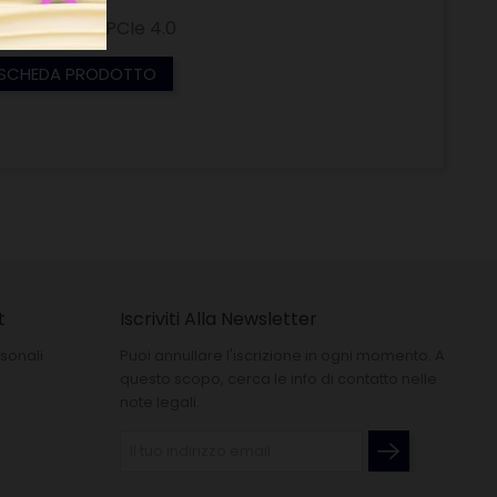
controller PCIe 4.0
SCHEDA PRODOTTO
t
Iscriviti Alla Newsletter
sonali
Puoi annullare l'iscrizione in ogni momento. A
questo scopo, cerca le info di contatto nelle
note legali.