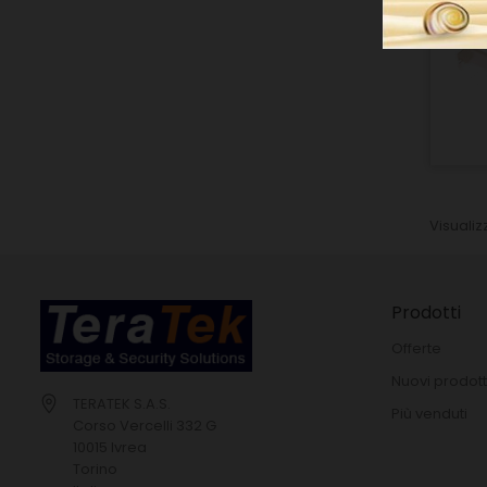
Visualizz
Prodotti
Offerte
Nuovi prodott
TERATEK S.A.S.
Più venduti
Corso Vercelli 332 G
10015 Ivrea
Torino