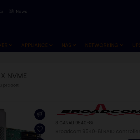
ci
News
VER
APPLIANCE
NAS
NETWORKING
UP




 X NVME
3 prodotti.
8 CANALI 9540-8i
Broadcom 9540-8i RAID controller 