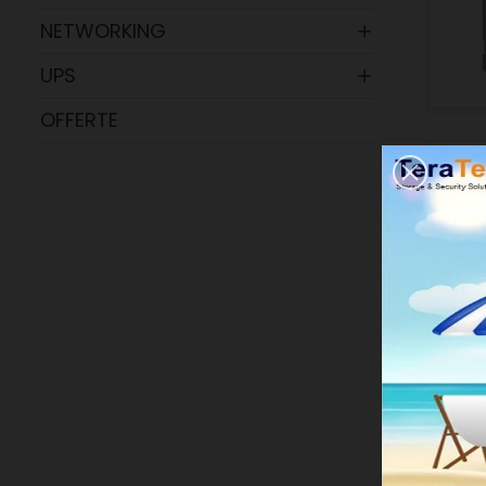
NETWORKING

UPS

OFFERTE