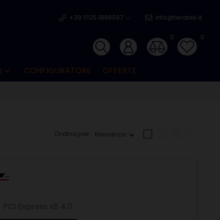
+39 0125 1898597
info@teratek.it
0
0
CONFIGURATORE
OFFERTE
S

Ordina per:
Rilevanza
PCI Express x8 4.0