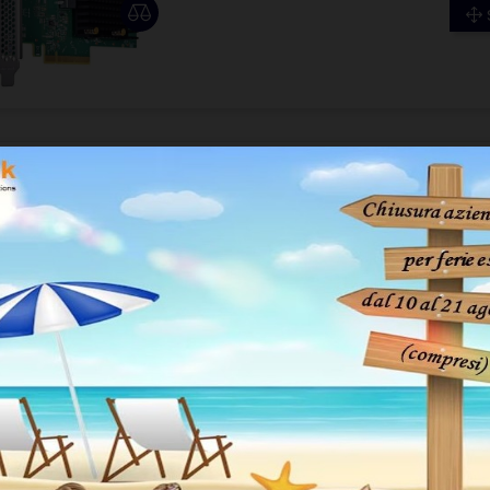
8 CANALI 9560-8i
Broadcom MegaRAID 9560-8i RAID 
16 CANALI 9560-16i