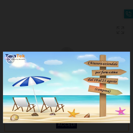
U6 PROFESSIONAL
CODICE:
16042
Disponibilità:
Per vedere prezzi e acquistare
REGISTRATI
o
ACCEDI