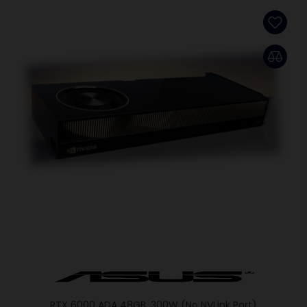
RTX 6000 ADA 48GB, 300W (No NVLink Port)