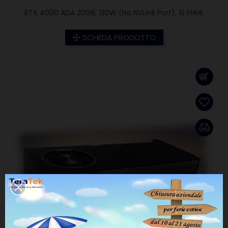
RTX 4000 ADA 20GB, 130W (No NVLink Port), 1S FHML
SCHEDA PRODOTTO