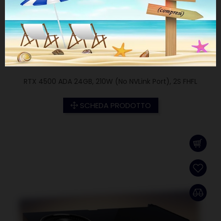
RTX 4500 ADA 24GB, 210W (No NVLink Port), 2S FHFL
SCHEDA PRODOTTO