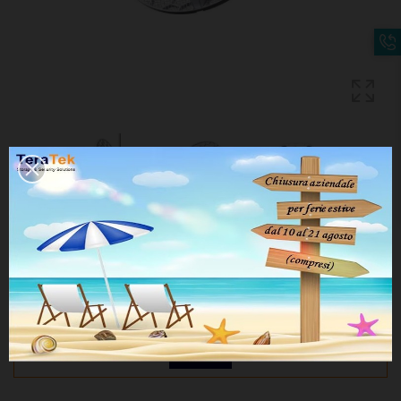
RBLHGG-60AD-KITR2
Disponibilità:
Per vedere prezzi e acquistare
REGISTRATI
o
ACCEDI