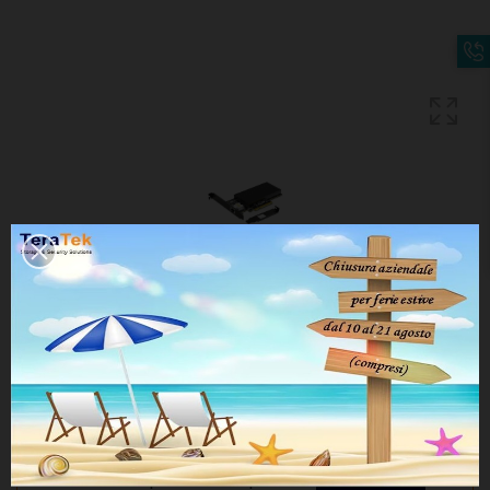
SCHEDA RETE LAN 10GB
CODICE:
Disponibilità:
N° porte LAN :
1 LAN 10GB
2 LAN 10GB
Per vedere prezzi e acquistare
REGISTRATI
o